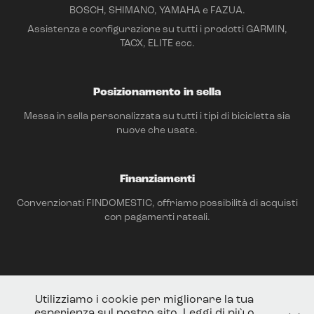
BOSCH, SHIMANO, YAMAHA e FAZUA.
Assistenza e configurazione su tutti i prodotti GARMIN,
TACX, ELITE ecc.
Posizionamento in sella
Messa in sella personalizzata su tutti i tipi di bicicletta sia
nuove che usate.
Finanziamenti
Convenzionati FINDOMESTIC, offriamo possibilità di acquisti
con pagamenti rateali.
Utilizziamo i cookie per migliorare la tua
esperienza sul nostro sito. Leggi di più o
Per qualsiasi domanda o informazione chiamaci al: